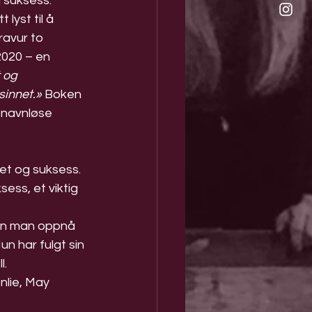
il suksess.
 lyst til å 
ravur to 
2020 – en 
 og 
sinnet.»
 Boken 
 navnløse 
et og suksess. 
uksess, et viktig 
kan man oppnå 
un har fulgt sin 
l.
nlie, May 