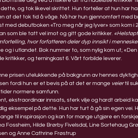
 blottstille deg ved å risikere alt fra nådeløse kritikker t
dette, og tok likevel skrittet. Hun forteller at hun har hatt
en at det tok tid å våge. Nå har hun gjennomført med b
rst med debutboken «Tro meg når jeg lyver» som kom i 
 som ble tatt vel imot og gitt gode kritikker. 
«Helstøpt
fortelling, hvor forfatteren deler dyp innsikt i menneske
ge og i utlandet. Bok nummer to, som nylig kom ut; «Den
e kritikker, og terningkast 6. Vårt forbilde leverer.
enne prisen utelukkende på bakgrunn av hennes dyktigh
en fordi hun er et bevis på at det er mange 
veier
 til s
l tider normere samfunn.
, ekstraordinær innsats, sterk vilje og hardt arbeid 
edlig eksempel på dette. Hun har turt å gå sin egen vei. H
nge til inspirasjon og kan for mange utgjøre en forskjel
a Fossheim, Hilde Brørby Fivelsdal, Line Sortehaug Grø
en og Anne Cathrine Frøstrup