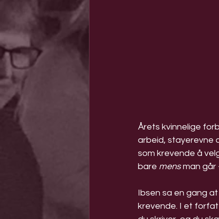
Årets kvinnelige for
arbeid, stayerevne og
som krevende å velge r
bare 
mens
 man går
Ibsen sa en gang at 
krevende. I et forfat