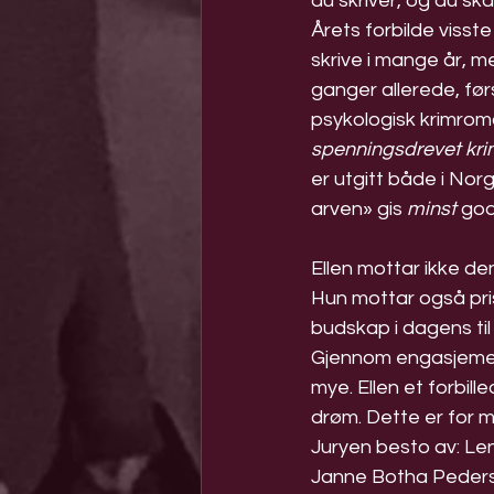
du skriver, og du skal
Årets forbilde visste 
skrive i mange år, m
ganger allerede, fø
psykologisk krimroman
spenningsdrevet krim
er utgitt både i Nor
arven» gis 
minst
 god
Ellen mottar ikke d
Hun mottar også pris
budskap i dagens ti
Gjennom engasjement
mye. Ellen et forbill
drøm. Dette er for ma
Juryen besto av: Len
Janne Botha Peders