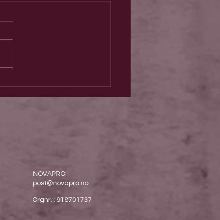
kvinnelige forbilde 2023 er Marie
NOVAPRO
post@novapro.no
Orgnr. : 918701737