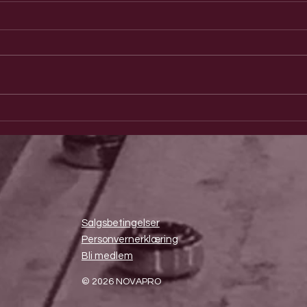
Årets kvinnelige forbilde 2024 er Lindis
Årets 
Hurum
Risan.
Salgsbetingelser
Personvernerklæring
Bli medlem
© 2026 NOVAPRO