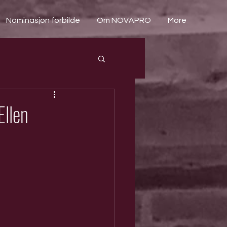
Nominasjon forbilde
Om NOVAPRO
More
Ellen