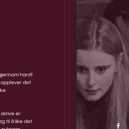
 gjennom hardt 
e opplever det 
kke 
skrive er 
 til å like det 