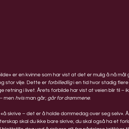
bilde» er en kvinne som har vist at det er mulig å nå mål
 stor vilje. Dette er 
forbilledlig
 i en tid hvor stadig fler
etning i livet. Årets forbilde har vist at veien blir til – i
 – men 
hvis
 man går; 
går for drømmene
.
«å skrive – det er å holde dommedag over seg selv». Å 
terskap skal du ikke bare skrive; du skal også ha et forlag