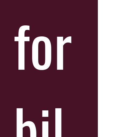
for
bil