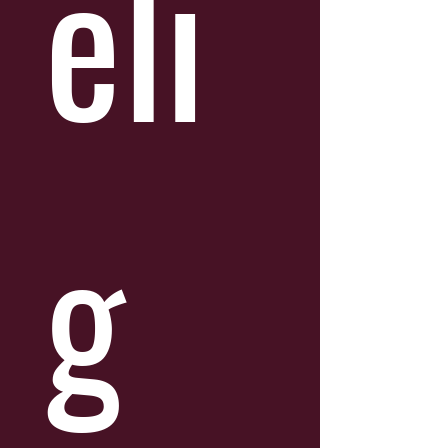
eli
g 