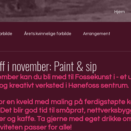
Hjem
orbilde
Årets kvinnelige forbilde
Arrangement
ff i november: Paint & sip
ber kan du bli med til Fossekunst i - et u
og kreativt verksted i Hønefoss sentrum. 
for en kveld med maling på ferdigstøpte 
 Det blir god tid til småprat, nettverksbyg
ker og kaffe. Ta gjerne med eget drikke o
viteten passer for alle!