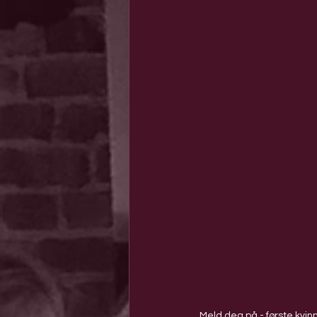
Meld deg på - første kvinne