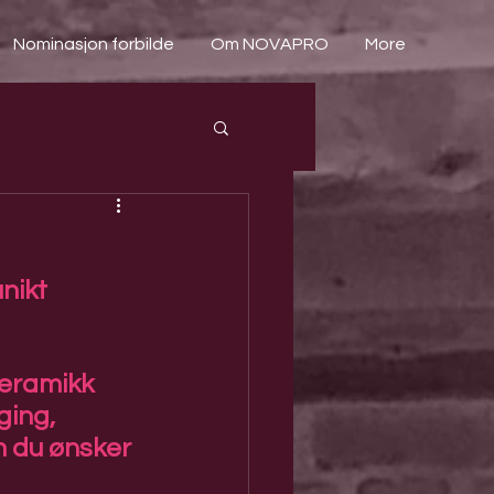
Nominasjon forbilde
Om NOVAPRO
More
nikt 
keramikk 
ging, 
m du ønsker 