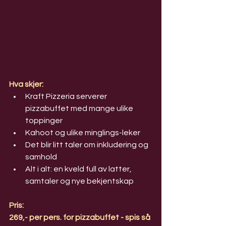
Hva skjer:
Kraft Pizzeria serverer 
pizzabuffet med mange ulike 
toppinger
Kahoot og ulike minglings-leker
Det blir litt taler om inkludering og 
samhold
Alt i alt: en kveld full av latter, 
samtaler og nye bekjentskap
Pris: 
269,- per pers. for pizzabuffet - spis så 