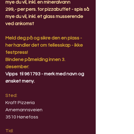
mye du vil, inkl. en mineralvann
299,- per pers. for pizzabuffet - spis så 
mye du vil, inkl. et glass musserende 
ved ankomst
Meld deg på og sikre den en plass - 
her handler det om fellesskap - ikke 
festpress!
Bindene påmelding innen 3. 
desember: 
Vipps  til 961793 - merk med navn og 
ønsket meny.
Sted:
Kraft Pizzeria
Arnemannsveien
3510 Hønefoss
Tid: